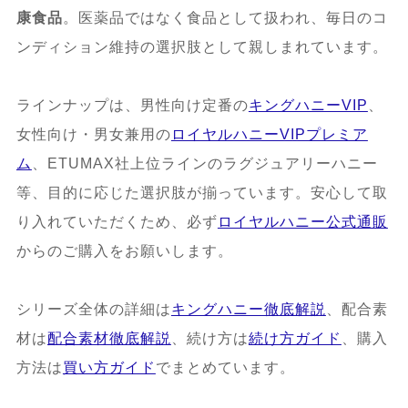
康食品
。医薬品ではなく食品として扱われ、毎日のコ
ンディション維持の選択肢として親しまれています。
ラインナップは、男性向け定番の
キングハニーVIP
、
女性向け・男女兼用の
ロイヤルハニーVIPプレミア
ム
、ETUMAX社上位ラインのラグジュアリーハニー
等、目的に応じた選択肢が揃っています。安心して取
り入れていただくため、必ず
ロイヤルハニー公式通販
からのご購入をお願いします。
シリーズ全体の詳細は
キングハニー徹底解説
、配合素
材は
配合素材徹底解説
、続け方は
続け方ガイド
、購入
方法は
買い方ガイド
でまとめています。