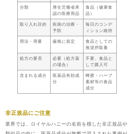
分類
厚生労働省承
食品（健康食
認の医療用品
品）
取り入れ目的
疾病の治療・
毎日のコンデ
予防
ィション維持
用法・用量
厳格に規定
食品としての
推奨摂取量
処方の要否
必要（処方薬
不要、食品と
の場合）
して購入可
含まれる成分
医薬品有効成
蜂蜜・ハーブ
分
素材等の食品
成分
非正規品にご注意
業界では、ロイヤルハニーの名前を模した非正規品や
類似品の中に、医薬品成分が無断で混入された事例が