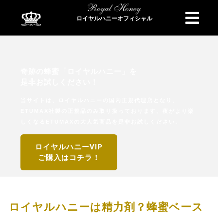
ロイヤルハニーオフィシャル
商品検索
奇跡の蜂蜜「ロイヤルハニー」を
是非お試しください！
当サイトは、ロイヤルハニーの国内正規代理店となり、
ETUMAX社製の正規品のみ取り扱っております。夜がより楽
しくなるETUMAXの大人気商品を是非お試しください。
ロイヤルハニーVIP
ご購入はコチラ！
ロイヤルハニーは精力剤？蜂蜜ベース