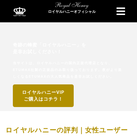
ロイヤルハニーオフィシャル
商品検索
奇跡の蜂蜜「ロイヤルハニー」を
是非お試しください！
当サイトは、ロイヤルハニーの国内正規代理店となり、
ETUMAX社製の正規品のみ取り扱っております。夜がより楽
しくなるETUMAXの大人気商品を是非お試しください。
ロイヤルハニーVIP
ご購入はコチラ！
ロイヤルハニーの評判｜女性ユーザー