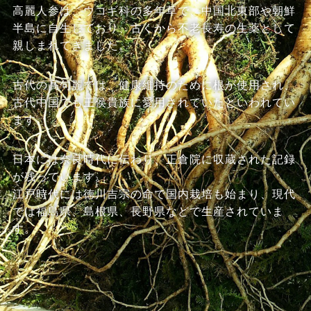
高麗人参は、ウコギ科の多年草で、中国北東部や朝鮮
半島に自生しており、古くから不老長寿の生薬として
親しまれてきました。
古代の高句麗では、健康維持のために根が使用され、
古代中国でも王侯貴族に愛用されていたといわれてい
ます。
日本には奈良時代に伝わり、正倉院に収蔵された記録
が残っています。
江戸時代には徳川吉宗の命で国内栽培も始まり、現代
では福島県、島根県、長野県などで生産されていま
す。