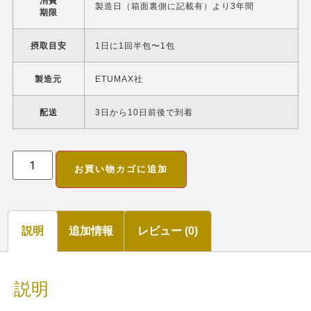
消費
製造日（箱面裏側に記載有）より3年間
期限
摂取目安
1日に1回半包〜1包
製造元
ETUMAX社
配送
3日から10日前後で到着
お買い物カゴに追加
説明
追加情報
レビュー (0)
説明