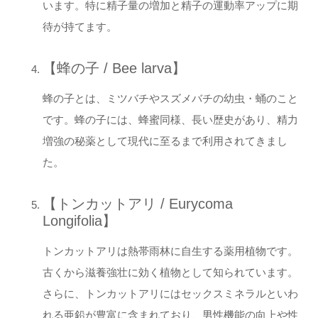
います。特に精子量の増加と精子の運動率アップに期
待が持てます。
【蜂の子 / Bee larva】
蜂の子とは、ミツバチやスズメバチの幼虫・蛹のこと
です。蜂の子には、蜂蜜同様、長い歴史があり、精力
増強の秘薬として現代に至るまで利用されてきまし
た。
【トンカットアリ / Eurycoma
Longifolia】
トンカットアリは熱帯雨林に自生する薬用植物です。
古くから滋養強壮に効く植物として知られています。
さらに、トンカットアリにはセックスミネラルといわ
れる亜鉛が豊富に含まれており、男性機能の向上や性