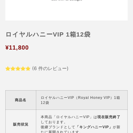
ロイヤルハニーVIP 1箱12袋
¥
11,800
(
6
件のレビュー)
6
件の利用者
評価に基づ
く5段階評
価のうち、
4.83
点
ロイヤルハニーVIP（Royal Honey VIP）1箱
商品名
12袋
本商品「ロイヤルハニーVIP」は
現在販売終了
しております。
販売状況
後継ブランドとして
「キングハニーVIP」
が新
たに展開されています。