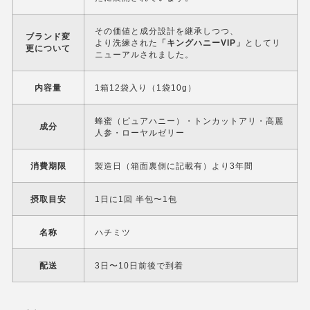
その価値と成分設計を継承しつつ、
ブランド変
より洗練された
「キングハニーVIP」
としてリ
更について
ニューアルされました。
内容量
1箱12袋入り（1袋10g）
蜂蜜（ピュアハニー）・トンカットアリ・高麗
成分
人参・ローヤルゼリー
消費期限
製造日（箱面裏側に記載有）より3年間
摂取目安
1日に1回 半包〜1包
名称
ハチミツ
配送
3日〜10日前後で到着