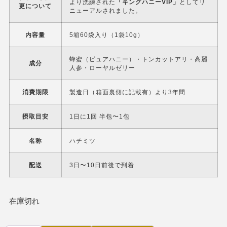
より洗練された
「キングハニーVIP」
としてリ
更について
ニューアルされました。
内容量
5箱60袋入り（1袋10g）
蜂蜜（ピュアハニー）・トンカットアリ・高麗
成分
人参・ローヤルゼリー
消費期限
製造日（箱面裏側に記載有）より3年間
摂取目安
1日に1回 半包〜1包
名称
ハチミツ
配送
3日〜10日前後で到着
在庫切れ