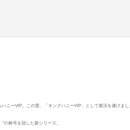
ハニーVIP。
この度、「キングハニーVIP」として
復活を遂げまし
者）”の称号を冠した新シリーズ。