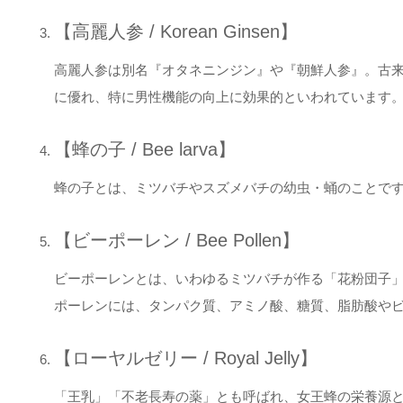
【高麗人参 / Korean Ginsen】
高麗人参は別名『オタネニンジン』や『朝鮮人参』。古
に優れ、特に男性機能の向上に効果的といわれています
【蜂の子 / Bee larva】
蜂の子とは、ミツバチやスズメバチの幼虫・蛹のことで
【ビーポーレン / Bee Pollen】
ビーポーレンとは、いわゆるミツバチが作る「花粉団子
ポーレンには、タンパク質、アミノ酸、糖質、脂肪酸や
【ローヤルゼリー / Royal Jelly】
「王乳」「不老長寿の薬」とも呼ばれ、女王蜂の栄養源