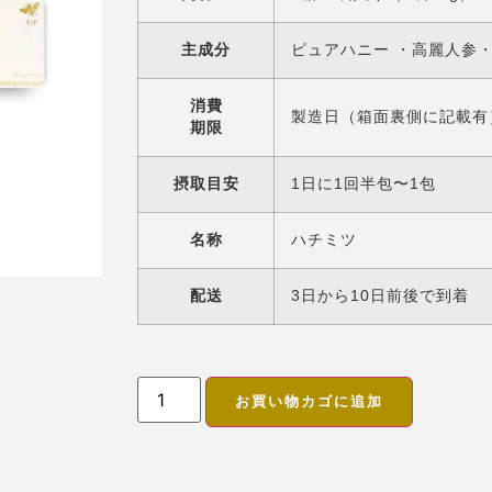
主成分
ピュアハニー ・高麗人参
消費
製造日（箱面裏側に記載有
期限
摂取目安
1日に1回半包〜1包
名称
ハチミツ
配送
3日から10日前後で到着
お買い物カゴに追加