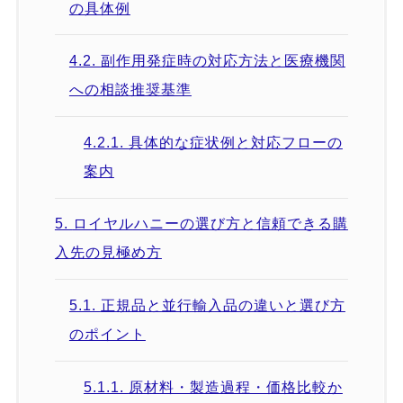
の具体例
4.2.
副作用発症時の対応方法と医療機関
への相談推奨基準
4.2.1.
具体的な症状例と対応フローの
案内
5.
ロイヤルハニーの選び方と信頼できる購
入先の見極め方
5.1.
正規品と並行輸入品の違いと選び方
のポイント
5.1.1.
原材料・製造過程・価格比較か