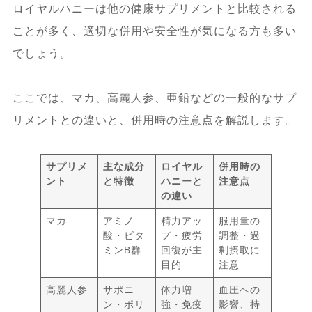
ロイヤルハニーは他の健康サプリメントと比較される
ことが多く、適切な併用や安全性が気になる方も多い
でしょう。
ここでは、マカ、高麗人参、亜鉛などの一般的なサプ
リメントとの違いと、併用時の注意点を解説します。
サプリメ
主な成分
ロイヤル
併用時の
ント
と特徴
ハニーと
注意点
の違い
マカ
アミノ
精力アッ
服用量の
酸・ビタ
プ・疲労
調整・過
ミンB群
回復が主
剰摂取に
目的
注意
高麗人参
サポニ
体力増
血圧への
ン・ポリ
強・免疫
影響、持