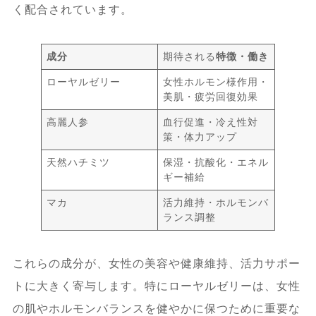
く配合されています。
合わせ活用法
成分
期待される
特徴・働き
7.2.1.
オイルやサプリメント併用によ
る相乗効果の紹介
ローヤルゼリー
女性ホルモン様作用・
美肌・疲労回復効果
高麗人参
血行促進・冷え性対
8.
ロイヤルハニー 女性 飲むタイミング｜
策・体力アップ
まとめと賢い選択のためのポイント
天然ハチミツ
保湿・抗酸化・エネル
ギー補給
8.1.
健康・美容・活力を最大化するため
マカ
活力維持・ホルモンバ
の実践的アドバイス
ランス調整
8.1.1.
効果的な飲み方と注意点の総ま
これらの成分が、女性の美容や健康維持、活力サポー
とめ
トに大きく寄与します。特にローヤルゼリーは、女性
の肌やホルモンバランスを健やかに保つために重要な
8.2.
安心して購入・利用するための情報