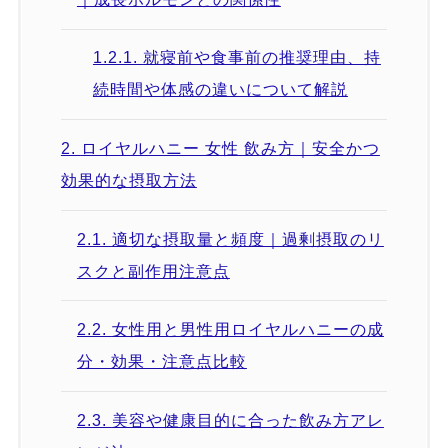
1.2.1.
就寝前や食事前の推奨理由、持
続時間や体感の違いについて解説
2.
ロイヤルハニー 女性 飲み方｜安全かつ
効果的な摂取方法
2.1.
適切な摂取量と頻度｜過剰摂取のリ
スクと副作用注意点
2.2.
女性用と男性用ロイヤルハニーの成
分・効果・注意点比較
2.3.
美容や健康目的に合った飲み方アレ