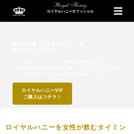
ロイヤルハニーオフィシャル
商品検索
奇跡の蜂蜜「ロイヤルハニー」を
是非お試しください！
当サイトは、ロイヤルハニーの国内正規代理店となり、
ETUMAX社製の正規品のみ取り扱っております。夜がより楽
しくなるETUMAXの大人気商品を是非お試しください。
ロイヤルハニーVIP
ご購入はコチラ！
ロイヤルハニーを女性が飲むタイミン