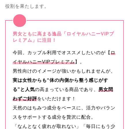
役割を果たします。
収集のコツ
8.2.1.
商品選択や相談窓口の活用法を
男女ともに高まる逸品「ロイヤルハニーVIPプ
明示
レミアム」に注目！
今回、カップル利用でオススメしたいのが【
ロ
イヤルハニーVIPプレミアム
】。
男性向けのイメージが強いかもしれませんが、
実は女性からも“体の内側から整う感じがす
る”と人気
の高まっている商品であり、
男女問
わずご好評
をいただけます！
天然のはちみつ成分をベースに、活力やバラン
スをサポートする成分を贅沢に配合。
「なんとなく疲れが取れない」「毎日にもう少