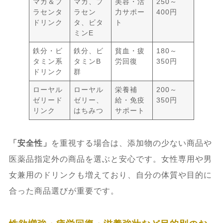
マカ＆プ
マカ、プ
美容・活
250～
ラセンタ
ラセン
力サポー
400円
ドリンク
タ、ビタ
ト
ミンE
鉄分・ビ
鉄分、ビ
貧血・疲
180～
タミン系
タミンB
労回復
350円
ドリンク
群
ローヤル
ローヤル
栄養補
200～
ゼリード
ゼリー、
給・免疫
350円
リンク
はちみつ
サポート
「安全性」
を重視する場合は、添加物の少ない商品や
医薬品指定外の商品を選ぶと安心です。女性専用や男
女兼用のドリンクも増えており、自分の体質や目的に
合った商品選びが重要です。