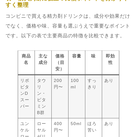
すく整理
コンビニで買える精力剤ドリンクは、成分や効果だけ
でなく、価格や味、容量も選ぶうえで重要なポイント
です。以下の表で主要商品の特徴を比較できます。
商品
主な
価格
容量
味
即効
名
成分
（目
性
安）
リポ
タウ
200
100
すっ
あり
ビタ
リ
円〜
ml
きり
ンD
ン・
スー
ビタ
パー
ミン
B群
ユン
ロー
400
50ml
ほろ
あり
ケル
ヤル
円〜
苦い
ロー
ゼリ