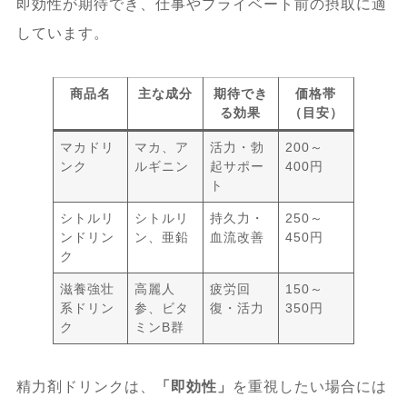
即効性が期待でき、仕事やプライベート前の摂取に適
しています。
商品名
主な成分
期待でき
価格帯
る効果
（目安）
マカドリ
マカ、ア
活力・勃
200～
ンク
ルギニン
起サポー
400円
ト
シトルリ
シトルリ
持久力・
250～
ンドリン
ン、亜鉛
血流改善
450円
ク
滋養強壮
高麗人
疲労回
150～
系ドリン
参、ビタ
復・活力
350円
ク
ミンB群
精力剤ドリンクは、
「即効性」
を重視したい場合には