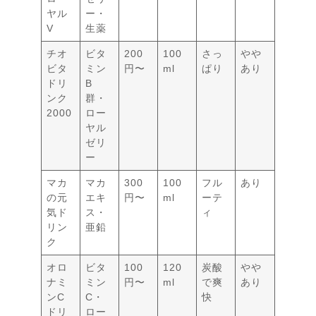
ヤル
ー・
V
生薬
チオ
ビタ
200
100
さっ
やや
ビタ
ミン
円〜
ml
ぱり
あり
ドリ
B
ンク
群・
2000
ロー
ヤル
ゼリ
ー
マカ
マカ
300
100
フル
あり
の元
エキ
円〜
ml
ーテ
気ド
ス・
ィ
リン
亜鉛
ク
オロ
ビタ
100
120
炭酸
やや
ナミ
ミン
円〜
ml
で爽
あり
ンC
C・
快
ドリ
ロー