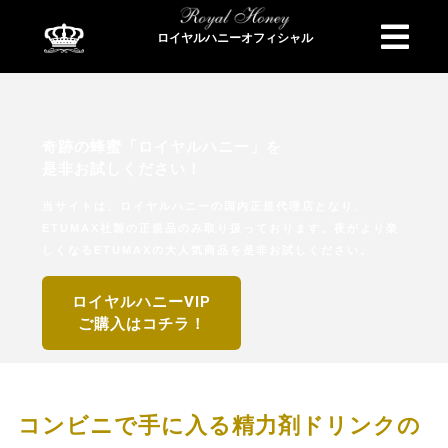
ロイヤルハニーオフィシャル
商品検索
奇跡の蜂蜜「ロイヤルハニー」を
是非お試しください！
当サイトは、ロイヤルハニーの国内正規代理店となり、
ETUMAX社製の正規品のみ取り扱っております。夜がより楽
しくなるETUMAXの大人気商品を是非お試しください。
ロイヤルハニーVIP
ご購入はコチラ！
コンビニで手に入る精力剤ドリンクの