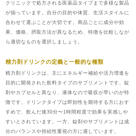
クリニックで処方される医薬品タイプまで多様な製品
6.
精力剤ドリンクに関するよくある質問
が揃っています。自分の目的や体質、生活スタイルに
（FAQ） – 初心者から上級者までの疑問
合わせて選ぶことが大切です。商品ごとに成分や効
を網羅
果、価格、摂取方法が異なるため、特徴を比較しなが
ら適切なものを選択しましょう。
6.1.
飲むタイミングに関する質問 – 「精
力剤ドリンクは何分前に飲むのが効果
精力剤ドリンクの定義と一般的な種類
的？」など具体的疑問への回答
精力剤ドリンクは、主にエネルギー補給や活力増進を
目的に開発された飲料タイプのサプリメントです。錠
6.2.
副作用・安全性の質問 – 副作用の有
剤やカプセルと異なり、液体なので吸収が早いのが特
無や体質別の注意点
徴です。ドリンクタイプは即効性を期待する方におす
6.3.
商品選びの質問 – 自分に合う製品の
すめで、飲んだ後30分〜1時間程度で効果を実感しや
見つけ方や購入場所の案内
すいとされています。一方、錠剤やサプリメントは成
分のバランスや持続性重視の方に適しています。