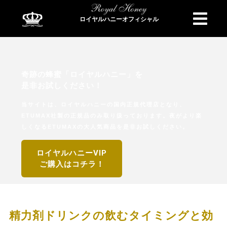
ロイヤルハニーオフィシャル
商品検索
奇跡の蜂蜜「ロイヤルハニー」を
是非お試しください！
当サイトは、ロイヤルハニーの国内正規代理店となり、
ETUMAX社製の正規品のみ取り扱っております。夜がより楽
しくなるETUMAXの大人気商品を是非お試しください。
ロイヤルハニーVIP
ご購入はコチラ！
精力剤ドリンクの飲むタイミングと効