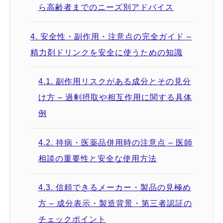
ら高齢者までのニーズ別アドバイス
4.
安全性・副作用・注意点の完全ガイド –
精力剤ドリンクを安全に使うための知識
4.1.
副作用リスクがある成分とその見分
け方 – 過剰摂取や相互作用に関する具体
例
4.2.
持病・医薬品併用時の注意点 – 医師
相談の重要性と安全な使用方法
4.3.
信頼できるメーカー・製品の見極め
方 – 成分表示・製造背景・第三者認証の
チェックポイント