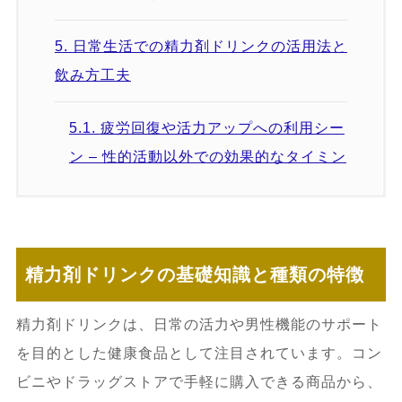
5.
日常生活での精力剤ドリンクの活用法と
飲み方工夫
5.1.
疲労回復や活力アップへの利用シー
ン – 性的活動以外での効果的なタイミン
グ
5.2.
忙しい人向けの簡単習慣化テクニッ
ク – 朝のルーティンや食事との組み合わ
精力剤ドリンクの基礎知識と種類の特徴
せ方
精力剤ドリンクは、日常の活力や男性機能のサポート
5.3.
飲み忘れ防止や効果を高めるコツ –
を目的とした健康食品として注目されています。コン
飲みやすさ・味・携帯性の工夫
ビニやドラッグストアで手軽に購入できる商品から、