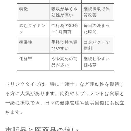
特徴
吸収が早く即
継続摂取で体
8.
まとめ
効性が高い
質改善
飲むタイミン
性行為の30分
毎日の決まっ
グ
～1時間前
た時間
携帯性
手軽で持ち運
コンパクトで
びやすい
便利
価格帯
やや高めの商
継続しやすい
品が多い
価格帯
ドリンクタイプは、特に「凄十」など即効性を期待す
る方に人気があります。錠剤やサプリメントは食事と
一緒に摂取でき、日々の健康管理や疲労回復にも役立
ちます。
市販品と医薬品の違い