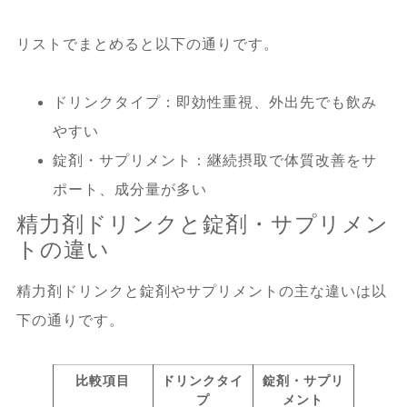
6.4.
飲み合わせや併用の質問 – 他のサプ
リや薬との相性に関する情報
リストでまとめると以下の通りです。
7.
精力剤ドリンクの効果を最大化する飲み
ドリンクタイプ：即効性重視、外出先でも飲み
方まとめ – 日常生活に取り入れる具体的な
やすい
方法
錠剤・サプリメント：継続摂取で体質改善をサ
ポート、成分量が多い
7.1.
効果的な飲むタイミングの再確認と
精力剤ドリンクと錠剤・サプリメン
実践ポイント
トの違い
7.2.
飲み方の注意点と安全な使用法のま
精力剤ドリンクと錠剤やサプリメントの主な違いは以
とめ
下の通りです。
7.3.
生活習慣改善と併用した総合的な活
比較項目
ドリンクタイ
錠剤・サプリ
力アップ戦略
プ
メント