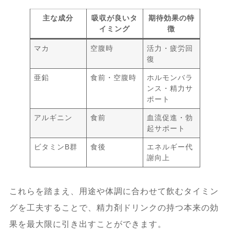
主な成分
吸収が良いタ
期待効果の特
イミング
徴
マカ
空腹時
活力・疲労回
復
亜鉛
食前・空腹時
ホルモンバラ
ンス・精力サ
ポート
アルギニン
食前
血流促進・勃
起サポート
ビタミンB群
食後
エネルギー代
謝向上
これらを踏まえ、用途や体調に合わせて飲むタイミン
グを工夫することで、精力剤ドリンクの持つ本来の効
果を最大限に引き出すことができます。