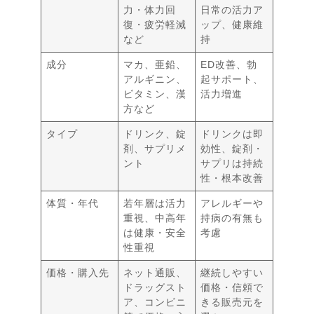
力・体力回
日常の活力ア
復・疲労軽減
ップ、健康維
など
持
成分
マカ、亜鉛、
ED改善、勃
アルギニン、
起サポート、
ビタミン、漢
活力増進
方など
タイプ
ドリンク、錠
ドリンクは即
剤、サプリメ
効性、錠剤・
ント
サプリは持続
性・根本改善
体質・年代
若年層は活力
アレルギーや
重視、中高年
持病の有無も
は健康・安全
考慮
性重視
価格・購入先
ネット通販、
継続しやすい
ドラッグスト
価格・信頼で
ア、コンビニ
きる販売元を