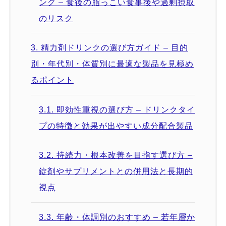
ング – 食後の脂っこい食事後や過剰摂取
のリスク
3.
精力剤ドリンクの選び方ガイド – 目的
別・年代別・体質別に最適な製品を見極め
るポイント
3.1.
即効性重視の選び方 – ドリンクタイ
プの特徴と効果が出やすい成分配合製品
3.2.
持続力・根本改善を目指す選び方 –
錠剤やサプリメントとの併用法と長期的
視点
3.3.
年齢・体調別のおすすめ – 若年層か