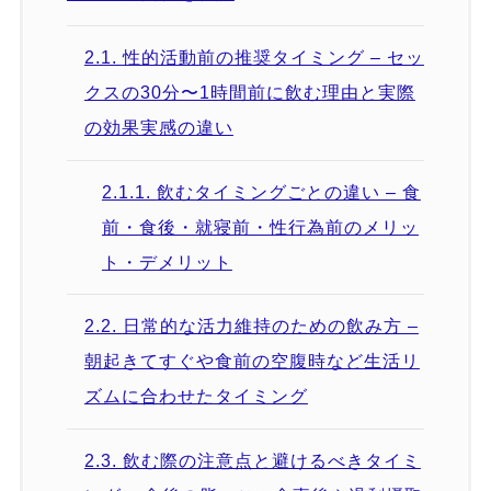
2.1.
性的活動前の推奨タイミング – セッ
クスの30分〜1時間前に飲む理由と実際
の効果実感の違い
2.1.1.
飲むタイミングごとの違い – 食
前・食後・就寝前・性行為前のメリッ
ト・デメリット
2.2.
日常的な活力維持のための飲み方 –
朝起きてすぐや食前の空腹時など生活リ
ズムに合わせたタイミング
2.3.
飲む際の注意点と避けるべきタイミ