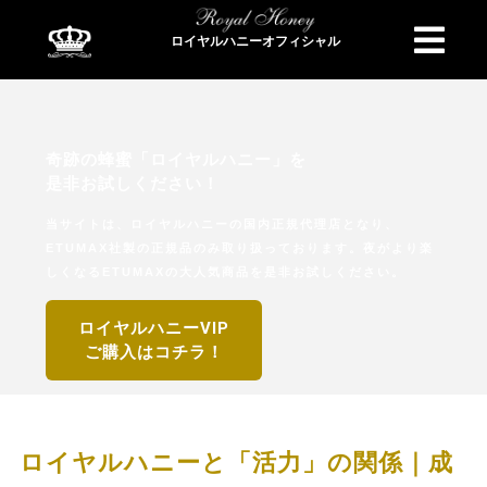
ロイヤルハニーオフィシャル
商品検索
奇跡の蜂蜜「ロイヤルハニー」を
是非お試しください！
当サイトは、ロイヤルハニーの国内正規代理店となり、
ETUMAX社製の正規品のみ取り扱っております。夜がより楽
しくなるETUMAXの大人気商品を是非お試しください。
ロイヤルハニーVIP
ご購入はコチラ！
ロイヤルハニーと「活力」の関係｜成