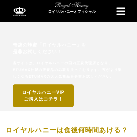
ロイヤルハニーオフィシャル
商品検索
奇跡の蜂蜜「ロイヤルハニー」を
是非お試しください！
当サイトは、ロイヤルハニーの国内正規代理店となり、
ETUMAX社製の正規品のみ取り扱っております。夜がより楽
しくなるETUMAXの大人気商品を是非お試しください。
ロイヤルハニーVIP
ご購入はコチラ！
ロイヤルハニーは食後何時間あける？