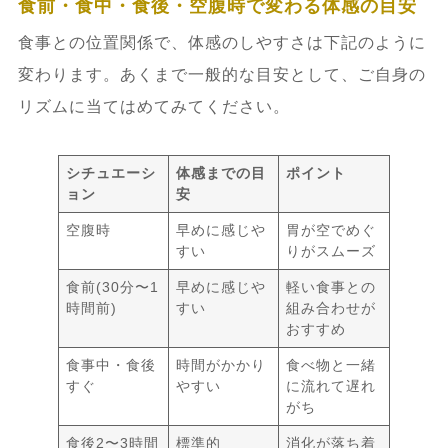
食前・食中・食後・空腹時で変わる体感の目安
食事との位置関係で、体感のしやすさは下記のように
変わります。あくまで一般的な目安として、ご自身の
リズムに当てはめてみてください。
シチュエーシ
体感までの目
ポイント
ョン
安
空腹時
早めに感じや
胃が空でめぐ
すい
りがスムーズ
食前(30分〜1
早めに感じや
軽い食事との
時間前)
すい
組み合わせが
おすすめ
食事中・食後
時間がかかり
食べ物と一緒
すぐ
やすい
に流れて遅れ
がち
食後2〜3時間
標準的
消化が落ち着