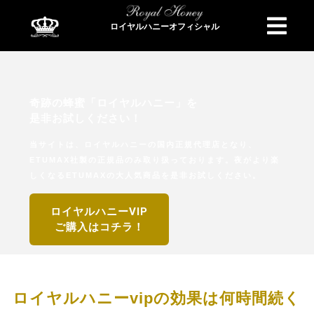
ロイヤルハニーオフィシャル
商品検索
奇跡の蜂蜜「ロイヤルハニー」を
是非お試しください！
当サイトは、ロイヤルハニーの国内正規代理店となり、
ETUMAX社製の正規品のみ取り扱っております。夜がより楽
しくなるETUMAXの大人気商品を是非お試しください。
ロイヤルハニーVIP
ご購入はコチラ！
ロイヤルハニーvipの効果は何時間続く