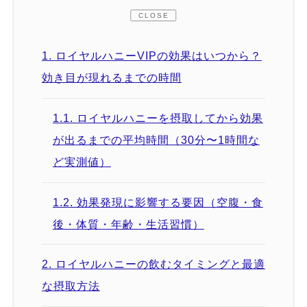
CLOSE
1.
ロイヤルハニーVIPの効果はいつから？
効き目が現れるまでの時間
1.1.
ロイヤルハニーを摂取してから効果
が出るまでの平均時間（30分〜1時間な
ど実測値）
1.2.
効果発現に影響する要因（空腹・食
後・体質・年齢・生活習慣）
2.
ロイヤルハニーの飲むタイミングと最適
な摂取方法