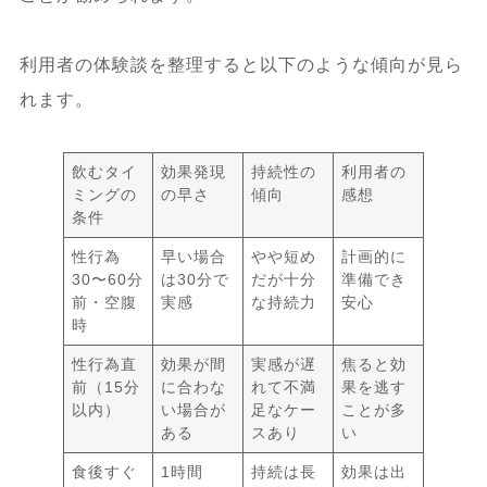
利用者の体験談を整理すると以下のような傾向が見ら
れます。
飲むタイ
効果発現
持続性の
利用者の
ミングの
の早さ
傾向
感想
条件
性行為
早い場合
やや短め
計画的に
30〜60分
は30分で
だが十分
準備でき
前・空腹
実感
な持続力
安心
時
性行為直
効果が間
実感が遅
焦ると効
前（15分
に合わな
れて不満
果を逃す
以内）
い場合が
足なケー
ことが多
ある
スあり
い
食後すぐ
1時間
持続は長
効果は出