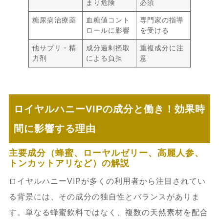
まり危険
必須
糖尿病治療薬
血糖値コント
専門家の指導
ロールに影響
を受ける
他サプリ・精
成分過剰摂取
重複成分に注
力剤
による負担
意
ロイヤルハニーVIPの成分と働き！効果時
間に影響する理由
主要成分（蜂蜜、ローヤルゼリー、高麗人参、
トンカットアリなど）の解説
ロイヤルハニーVIPが多くの利用者から注目されてい
る背景には、その成分の独自性とバランスがありま
す。単なる蜂蜜飲料ではなく、複数の天然素材を配合