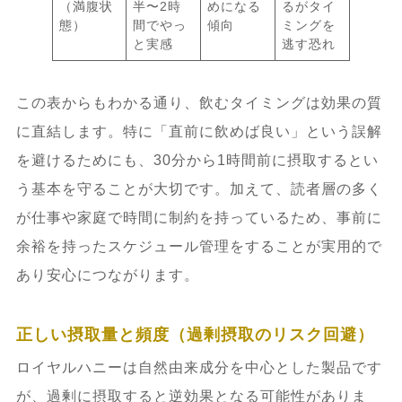
（満腹状
半〜2時
めになる
るがタイ
態）
間でやっ
傾向
ミングを
と実感
逃す恐れ
この表からもわかる通り、飲むタイミングは効果の質
に直結します。特に「直前に飲めば良い」という誤解
を避けるためにも、30分から1時間前に摂取するとい
う基本を守ることが大切です。加えて、読者層の多く
が仕事や家庭で時間に制約を持っているため、事前に
余裕を持ったスケジュール管理をすることが実用的で
あり安心につながります。
正しい摂取量と頻度（過剰摂取のリスク回避）
ロイヤルハニーは自然由来成分を中心とした製品です
が、過剰に摂取すると逆効果となる可能性がありま