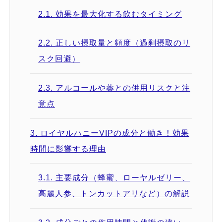
2.1.
効果を最大化する飲むタイミング
2.2.
正しい摂取量と頻度（過剰摂取のリ
スク回避）
2.3.
アルコールや薬との併用リスクと注
意点
3.
ロイヤルハニーVIPの成分と働き！効果
時間に影響する理由
3.1.
主要成分（蜂蜜、ローヤルゼリー、
高麗人参、トンカットアリなど）の解説