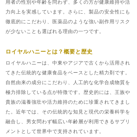
用者の性別や年齢を問わず、多くの方が健康維持や活
力向上を実感しています。さらに、製品の安全性にも
7.2.
運動・睡眠・ストレス管理の重要性
徹底的にこだわり、医薬品のような強い副作用リスク
が少ないことも選ばれる理由の一つです。
7.3.
公的機関データを活用した信頼性向
上
ロイヤルハニーとは？概要と歴史
8.
ロイヤルハニーに関するQ&A総合まと
ロイヤルハニーは、中東やアジアで古くから活用され
め
てきた伝統的な健康食品をベースとした精力剤です。
自然由来の成分にこだわり、人工的な化学合成物質を
8.1.
効果・副作用・飲み方に関するよく
極力排除している点が特徴です。歴史的には、王族や
ある質問
貴族の滋養強壮や活力維持のために珍重されてきまし
た。近年では、その伝統的な知見と現代の栄養科学を
8.2.
購入・配送・返品に関するトラブル
融合し、男女問わず幅広い年齢層が利用できるサプリ
相談
メントとして世界中で支持されています。