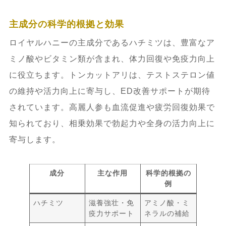
8.3.
他製品との違いに関する質問
主成分の科学的根拠と効果
8.4.
成分や安全性に関する専門的質問
ロイヤルハニーの主成分であるハチミツは、豊富なア
ミノ酸やビタミン類が含まれ、体力回復や免疫力向上
9.
最新トレンドと将来展望 – 精力剤市場
に役立ちます。トンカットアリは、テストステロン値
の今後とロイヤルハニーの進化を考察
の維持や活力向上に寄与し、ED改善サポートが期待
されています。高麗人参も血流促進や疲労回復効果で
9.1.
精力剤市場の動向とユーザーニーズ
知られており、相乗効果で勃起力や全身の活力向上に
– 近年の市場変化や消費者の関心の変遷
寄与します。
9.2.
ロイヤルハニーの技術革新と新成分
成分
主な作用
科学的根拠の
開発 – 研究開発の最新情報と今後期待で
例
きる効果向上策
ハチミツ
滋養強壮・免
アミノ酸・ミ
疫力サポート
ネラルの補給
9.3.
健康志向と自然由来成分の重要性 –