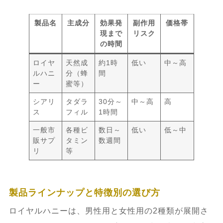
製品名
主成分
効果発
副作用
価格帯
現まで
リスク
の時間
ロイヤ
天然成
約1時
低い
中～高
ルハニ
分（蜂
間
ー
蜜等）
シアリ
タダラ
30分～
中～高
高
ス
フィル
1時間
一般市
各種ビ
数日～
低い
低～中
販サプ
タミン
数週間
リ
等
製品ラインナップと特徴別の選び方
ロイヤルハニーは、男性用と女性用の2種類が展開さ