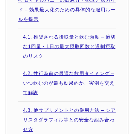
4.
ロイヤルハニーの飲み方・摂取方法ガイ
ド – 効果最大化のための具体的な服用ルー
ルを提示
4.1.
推奨される摂取量と飲む頻度 – 適切
な1回量・1日の最大摂取回数と過剰摂取
のリスク
4.2.
性行為前の最適な飲用タイミング –
いつ飲むのが最も効果的か、実例を交え
て解説
4.3.
他サプリメントとの併用方法 – シア
リスタダラフィル等との安全な組み合わ
せ方