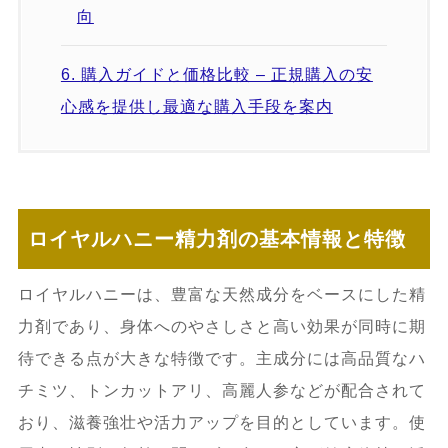
向
6.
購入ガイドと価格比較 – 正規購入の安
心感を提供し最適な購入手段を案内
6.1.
公式通販サイトのメリットと注意点
– 割引、偽物回避、購入サポートを詳述
ロイヤルハニー精力剤の基本情報と特徴
6.2.
購入時のトラブル回避とサポート窓
口案内 – 返品・交換・配送遅延への対処
ロイヤルハニーは、豊富な天然成分をベースにした精
法
力剤であり、身体へのやさしさと高い効果が同時に期
待できる点が大きな特徴です。主成分には高品質なハ
7.
効果を高める生活習慣と専門家の知見
チミツ、トンカットアリ、高麗人参などが配合されて
おり、滋養強壮や活力アップを目的としています。使
7.1.
精力アップに効果的な食事と栄養素