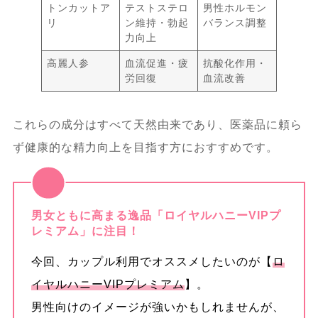
トンカットア
テストステロ
男性ホルモン
天然成分への注目度と市場競争力の強化
リ
ン維持・勃起
バランス調整
力向上
9.4.
将来的な法規制と安全基準の変化予
高麗人参
血流促進・疲
抗酸化作用・
労回復
血流改善
測 – 規制動向と製品安全性強化のポイン
ト
これらの成分はすべて天然由来であり、医薬品に頼ら
ず健康的な精力向上を目指す方におすすめです。
男女ともに高まる逸品「ロイヤルハニーVIPプ
レミアム」に注目！
今回、カップル利用でオススメしたいのが【
ロ
イヤルハニーVIPプレミアム
】。
男性向けのイメージが強いかもしれませんが、