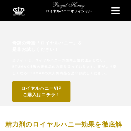
ロイヤルハニーオフィシャル
商品検索
奇跡の蜂蜜「ロイヤルハニー」を
是非お試しください！
当サイトは、ロイヤルハニーの国内正規代理店となり、
ETUMAX社製の正規品のみ取り扱っております。夜がより楽
しくなるETUMAXの大人気商品を是非お試しください。
ロイヤルハニーVIP
ご購入はコチラ！
精力剤のロイヤルハニー効果を徹底解