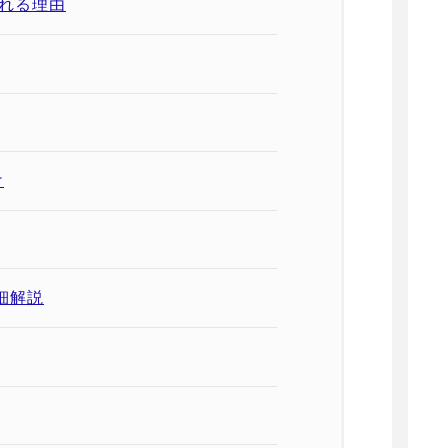
ばれる理由
け
細解説