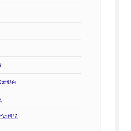
較
最新動向
点
グの解説