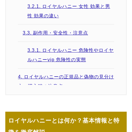
3.2.1.
ロイヤルハニー 女性 効果と男
性 効果の違い
3.3.
副作用・安全性・注意点
3.3.1.
ロイヤルハニー 危険性やロイヤ
ルハニーvip 危険性の実態
4.
ロイヤルハニーの正規品と偽物の見分け
方・購入時の注意点
4.1.
ロイヤルハニー 正規品 見分け方の
具体的なチェックポイント
ロイヤルハニーとは何か？基本情報と特
4.1.1.
パッケージ・成分表示・販売ル