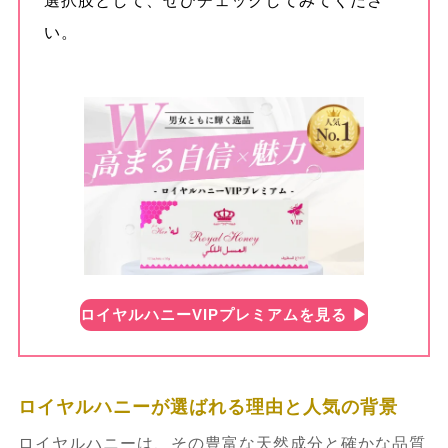
選択肢として、ぜひチェックしてみてくださ
トラブルと対策
い。
6.3.1.
ロイヤルハニー 効果が出ない場
合の対処法
7.
ロイヤルハニーに関するよくある質問
（FAQ）
7.1.
ロイヤルハニーの正規代理店はどこ
ですか？などの代表的な質問
ロイヤルハニーVIPプレミアムを見る ▶︎
7.1.1.
ロイヤルハニーの副作用や違法
性・1箱の内容量について
ロイヤルハニーが選ばれる理由と人気の背景
7.2.
ロイヤルハニーと他の精力剤・シア
ロイヤルハニーは、その豊富な天然成分と確かな品質