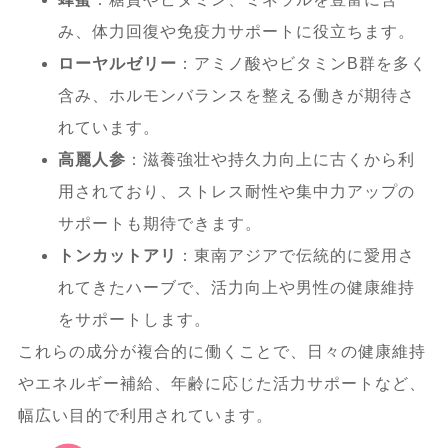
み、体力回復や免疫力サポートに役立ちます。
験談まとめ
ローヤルゼリー
：アミノ酸やビタミンB群を多く
5.1.
実際に購入したユーザーの口コミ・
含み、ホルモンバランスを整える働きが期待さ
評判
れています。
高麗人参
：滋養強壮や持久力向上に古くから利
5.2.
SNSや掲示板・知恵袋での評価と傾
用されており、ストレス耐性や集中力アップの
向
サポートも期待できます。
トンカットアリ
：東南アジアで伝統的に愛用さ
5.3.
愛用者のコメントと注意点
れてきたハーブで、活力向上や男性の健康維持
をサポートします。
5.3.1.
ロイヤルハニーを実際に利用し
これらの成分が複合的に働くことで、日々の健康維持
た見解
やエネルギー補給、年齢に応じた活力サポートなど、
幅広い目的で利用されています。
6.
ロイヤルハニーの使い方・飲み方・注意