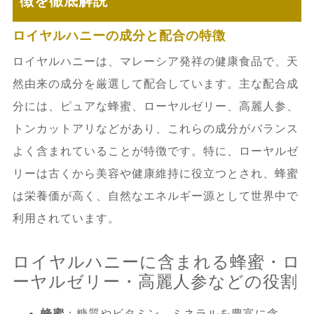
徴を徹底解説
ートの違い
ロイヤルハニーの成分と配合の特徴
4.2.
ロイヤルハニー 偽物のリスクと被
ロイヤルハニーは、マレーシア発祥の健康食品で、天
害事例
然由来の成分を厳選して配合しています。主な配合成
分には、ピュアな蜂蜜、ローヤルゼリー、高麗人参、
4.2.1.
偽物購入による健康被害や詐欺
トンカットアリなどがあり、これらの成分がバランス
トラブル
よく含まれていることが特徴です。特に、ローヤルゼ
リーは古くから美容や健康維持に役立つとされ、蜂蜜
4.3.
本物を確実に手に入れるためのポイ
は栄養価が高く、自然なエネルギー源として世界中で
ント
利用されています。
4.3.1.
ロイヤルハニー 本物 サイト 知
ロイヤルハニーに含まれる蜂蜜・ロ
恵袋情報の信頼性
ーヤルゼリー・高麗人参などの役割
蜂蜜
：糖質やビタミン、ミネラルを豊富に含
5.
ロイヤルハニーの口コミ・レビュー・体