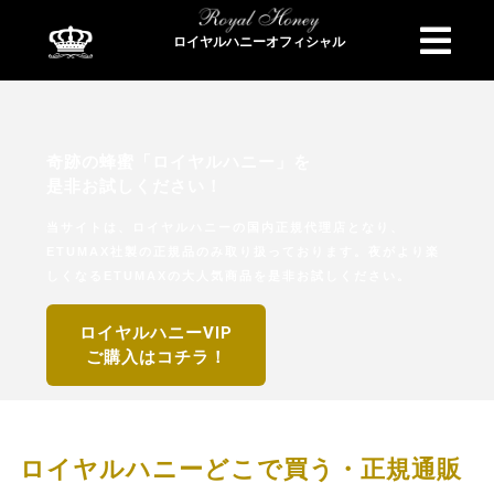
ロイヤルハニーオフィシャル
商品検索
奇跡の蜂蜜「ロイヤルハニー」を
是非お試しください！
当サイトは、ロイヤルハニーの国内正規代理店となり、
ETUMAX社製の正規品のみ取り扱っております。夜がより楽
しくなるETUMAXの大人気商品を是非お試しください。
ロイヤルハニーVIP
ご購入はコチラ！
ロイヤルハニーどこで買う・正規通販