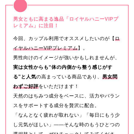
点
6.1.
ロイヤルハニーの正しい飲み方・飲
男女ともに高まる逸品「ロイヤルハニーVIPプ
レミアム」に注目！
むタイミング
今回、カップル利用でオススメしたいのが【
ロ
6.1.1.
ロイヤルハニー 飲むタイミン
イヤルハニーVIPプレミアム
】。
グ・1日何本まで飲めるか
男性向けのイメージが強いかもしれませんが、
実は女性からも“体の内側から整う感じがす
6.2.
ロイヤルハニーの保存方法・使用上
る”と人気
の高まっている商品であり、
男女問
の注意
わずご好評
をいただけます！
天然のはちみつ成分をベースに、活力やバラン
6.2.1.
使用時の注意点や保存時のポイ
スをサポートする成分を贅沢に配合。
ント
「なんとなく疲れが取れない」「毎日にもう少
し元気がほしい」——そんな時のもうひとつの
6.3.
ロイヤルハニーを使う際のよくある