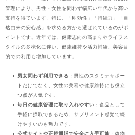
リス・タダラフィルとの違い
管理により、男性・女性を問わず幅広い年代から高い
支持を得ています。特に、「即効性」「持続力」「自
7.2.1.
ロイヤルハニー シアリスやロイ
然由来の安心感」を求める方から選ばれているのがポ
ヤルハニー タダラフィル 量の比較
イントです。近年では、健康志向の高まりやライフス
タイルの多様化に伴い、健康維持や活力補給、美容目
7.3.
ロイヤルハニーの代用商品や選び方
的での利用も増加しています。
のポイント
男女問わず利用できる
：男性のスタミナサポー
7.3.1.
ロイヤルハニー 代用に適した商
トだけでなく、女性の美容や健康維持にも役立
品や選び方
つ点が人気です。
毎日の健康管理に取り入れやすい
：食品として
手軽に摂取できるため、サプリメント感覚で続
けやすいのも魅力です。
公式サイトや正規通販で安全に入手可能
：偽物