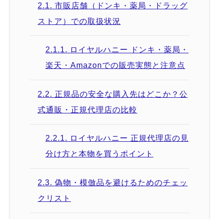
2.1.
市販店舗（ドンキ・薬局・ドラッグ
ストア）での取扱状況
2.1.1.
ロイヤルハニー ドンキ・薬局・
楽天・Amazonでの販売実態と注意点
2.2.
正規品の安全な購入先はどこか？公
式通販・正規代理店の比較
2.2.1.
ロイヤルハニー 正規代理店の見
分け方と本物を買うポイント
2.3.
偽物・模倣品を避けるためのチェッ
クリスト