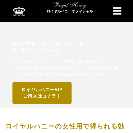
ロイヤルハニーオフィシャル
商品検索
奇跡の蜂蜜「ロイヤルハニー」を
是非お試しください！
当サイトは、ロイヤルハニーの国内正規代理店となり、
ETUMAX社製の正規品のみ取り扱っております。夜がより楽
しくなるETUMAXの大人気商品を是非お試しください。
ロイヤルハニーVIP
ご購入はコチラ！
ロイヤルハニーの女性用で得られる効