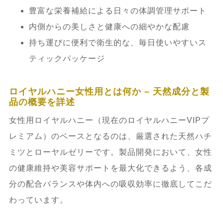
選び方のポイント
豊富な栄養補給による日々の体調管理サポート
内側からの美しさと健康への細やかな配慮
8.3.
女性の健康・美容ニーズに対応した
持ち運びに便利で衛生的な、毎日使いやすいス
製品選択のコツ
ティックパッケージ
9.
ロイヤルハニー女性用にまつわる最新の
ロイヤルハニー女性用とは何か – 天然成分と製
研究・市場動向とトレンド
品の概要を詳述
女性用ロイヤルハニー（現在のロイヤルハニーVIPプ
9.1.
研究論文・公的データに基づく効果
レミアム）のベースとなるのは、厳選された天然ハチ
と安全性の最新知見
ミツとローヤルゼリーです。製品開発において、女性
の健康維持や美容サポートを最大化できるよう、各成
9.2.
SNSや口コミによるユーザートレン
分の配合バランスや体内への吸収効率に徹底してこだ
ド解析
わっています。
9.3.
今後期待される成分改良や応用分野