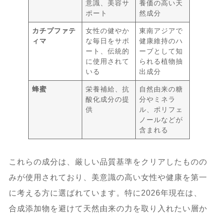
意識、美容サ
養価の高い天
ポート
然成分
カチプファテ
女性の健やか
東南アジアで
ィマ
な毎日をサポ
健康維持のハ
ート、伝統的
ーブとして知
に使用されて
られる植物抽
いる
出成分
蜂蜜
栄養補給、抗
自然由来の糖
酸化成分の提
分やミネラ
供
ル、ポリフェ
ノールなどが
含まれる
これらの成分は、厳しい品質基準をクリアしたものの
みが使用されており、美意識の高い女性や健康を第一
に考える方に選ばれています。特に2026年現在は、
合成添加物を避けて天然由来の力を取り入れたい層か