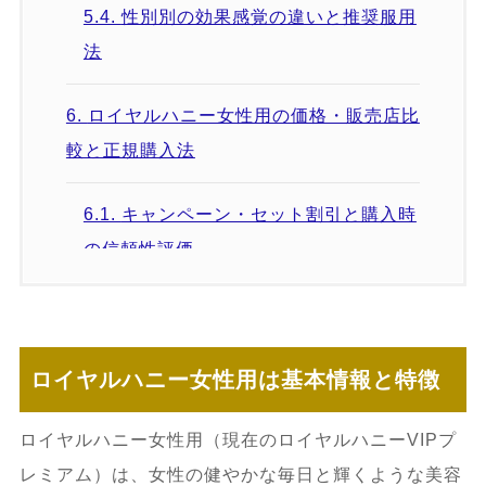
5.4.
性別別の効果感覚の違いと推奨服用
法
6.
ロイヤルハニー女性用の価格・販売店比
較と正規購入法
6.1.
キャンペーン・セット割引と購入時
の信頼性評価
6.2.
配送・サポート体制の違い
7.
ロイヤルハニー女性用に関するよくある
ロイヤルハニー女性用は基本情報と特徴
質問と専門的回答
ロイヤルハニー女性用（現在のロイヤルハニーVIPプ
7.1.
効果が感じられない原因と対処法
レミアム）は、女性の健やかな毎日と輝くような美容