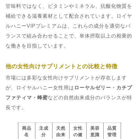
甘味料ではなく、ビタミンやミネラル、抗酸化物質を
補給できる滋養素材として配合されています。ロイヤ
ルハニーVIPプレミアムは、これらの成分を適切なバ
ランスで組み合わせることで、単体摂取以上の相乗的
な働きを目指しています。
他の女性向けサプリメントとの比較と特徴
市場には多彩な女性向けサプリメントが存在します
が、ロイヤルハニー女性用は
ローヤルゼリー・カチプ
ファティマ・蜂蜜
などの自然由来成分のバランスが特
長です。
商品
主成
天然
女性
美容
品質
名
分
由来
の健
意識
管理