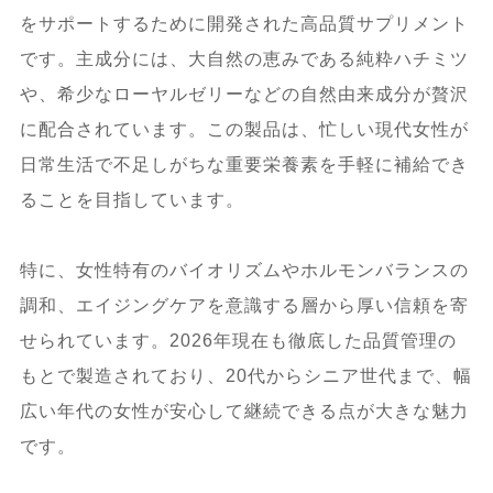
をサポートするために開発された高品質サプリメント
7.2.
成分の安全性についての解説
です。主成分には、大自然の恵みである純粋ハチミツ
や、希少なローヤルゼリーなどの自然由来成分が贅沢
7.3.
飲み合わせや摂取頻度に関する注意
に配合されています。この製品は、忙しい現代女性が
日常生活で不足しがちな重要栄養素を手軽に補給でき
7.4.
正しい服用方法に関する具体的アド
ることを目指しています。
バイス
特に、女性特有のバイオリズムやホルモンバランスの
8.
ロイヤルハニー女性用の競合製品との比
調和、エイジングケアを意識する層から厚い信頼を寄
較と製品選びの指針
せられています。2026年現在も徹底した品質管理の
もとで製造されており、20代からシニア世代まで、幅
8.1.
成分・効果・価格・実際の利用者の
広い年代の女性が安心して継続できる点が大きな魅力
傾向から比較
です。
8.2.
目的別・年齢別おすすめ商品一覧と