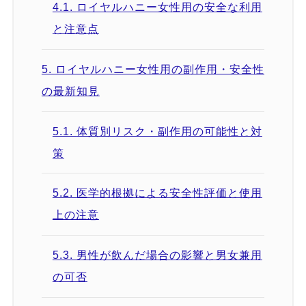
4.1.
ロイヤルハニー女性用の安全な利用
と注意点
5.
ロイヤルハニー女性用の副作用・安全性
の最新知見
5.1.
体質別リスク・副作用の可能性と対
策
5.2.
医学的根拠による安全性評価と使用
上の注意
5.3.
男性が飲んだ場合の影響と男女兼用
の可否