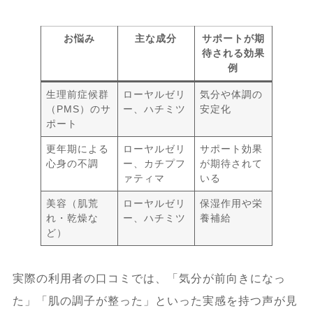
お悩み
主な成分
サポートが期
待される効果
例
生理前症候群
ローヤルゼリ
気分や体調の
（PMS）のサ
ー、ハチミツ
安定化
ポート
更年期による
ローヤルゼリ
サポート効果
心身の不調
ー、カチプフ
が期待されて
ァティマ
いる
美容（肌荒
ローヤルゼリ
保湿作用や栄
れ・乾燥な
ー、ハチミツ
養補給
ど）
実際の利用者の口コミでは、「気分が前向きになっ
た」「肌の調子が整った」といった実感を持つ声が見