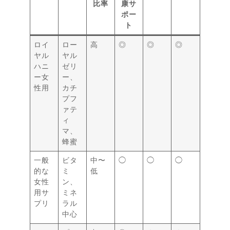
比率
康サ
ポー
ト
ロイ
ロー
高
◎
◎
◎
ヤル
ヤル
ハニ
ゼリ
ー女
ー、
性用
カチ
プフ
ァテ
ィ
マ、
蜂蜜
一般
ビタ
中〜
◯
◯
◯
的な
ミ
低
女性
ン、
用サ
ミネ
プリ
ラル
中心