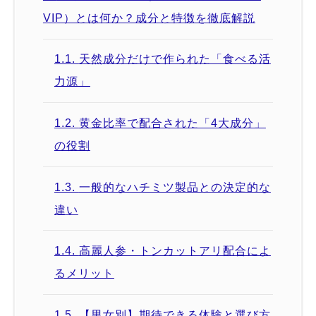
VIP）とは何か？成分と特徴を徹底解説
1.1.
天然成分だけで作られた「食べる活
力源」
1.2.
黄金比率で配合された「4大成分」
の役割
1.3.
一般的なハチミツ製品との決定的な
違い
1.4.
高麗人参・トンカットアリ配合によ
るメリット
1.5.
【男女別】期待できる体験と選び方