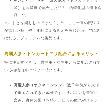
キングハニーVIP：
活力成分（トンカットアリ
6.6.
Q6. お酒（アルコール）と一緒に飲
等）を高濃度で配合した**「目的特化型の健康食
んでも平気ですか？
品」**。
単に甘さを楽しむのではなく、**「ここ一番の頑張り
6.7.
Q7. どこで買うのが一番安全です
が欲しい時」
や
「年齢による衰えを感じた時」**に選
か？
ばれる、プレミアムな製品です。
7.
【総括】なぜロイヤルハニー・キングハ
高麗人参・トンカットアリ配合によるメリット
ニーVIPはこれほど支持されるのか？成分
特に注目すべきは、男性用・女性用ともに配合されて
と安全性の結論
いる植物由来のパワー成分です。
7.1.
1. 専門家も注目する「天然成分の相
高麗人参（オタネニンジン）
数千年前から東洋
乗効果」
で重宝されてきた成分です。サポニンを豊富に
含み、身体の巡りを整え、日々の疲れやストレ
7.2.
2. 「違法成分」と「本物」の違いを