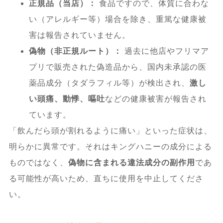
正規品（当店）：
食品ですので、体質に合わな
い（アレルギー等）場合を除き、重篤な健康被
害は報告されていません。
偽物（非正規ルート）：
過去に他店やフリマア
プリで販売された偽造品から、国内未承認の医
薬品成分（タダラフィル等）が検出され、
激し
い頭痛、動悸、嘔吐
などの健康被害が報告され
ています。
「飲んだら頭が割れるように痛い」といった症状は、
明らかに異常です。それはキングハニーの成分による
ものではなく、
偽物に含まれる違法成分の副作用
であ
る可能性が高いため、直ちに使用を中止してくださ
い。