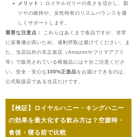
メリット：
ロイヤルゼリーの良さを活かし、肌
ツヤの維持や、女性特有のリズムバランスを優
しくサポートします。
重要な注意点：
これらはあくまで食品ですが、非常
に栄養価が高いため、過剰摂取は避けてください。ま
た、当店以外の非正規店（Amazonやフリマアプリ
等）で販売されている模倣品には十分ご注意くださ
い。安全・安心な
100%正規品
をお届けできるのは、
公式取扱店である当店だけです。
【検証】ロイヤルハニー・キングハニー
の効果を最大化する飲み方は？空腹時・
食後・寝る前で比較