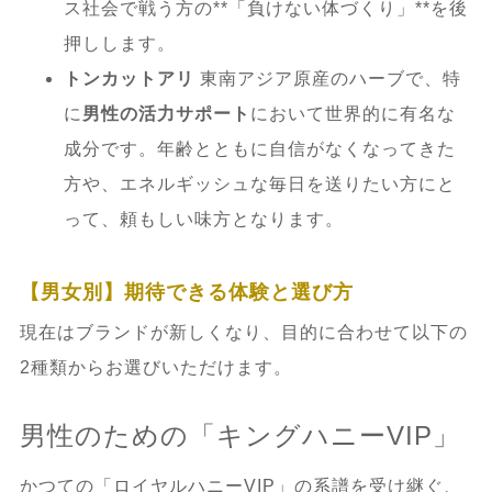
ス社会で戦う方の**「負けない体づくり」**を後
正しく知る
押しします。
8.
品質の劣化を防ぐ！正しい保存方法と管
トンカットアリ
東南アジア原産のハーブで、特
理のコツ
に
男性の活力サポート
において世界的に有名な
成分です。年齢とともに自信がなくなってきた
8.1.
自宅での保管ルール
方や、エネルギッシュな毎日を送りたい方にと
って、頼もしい味方となります。
8.2.
なぜ「フリマアプリ」や「個人転
売」がダメなのか？
【男女別】期待できる体験と選び方
現在はブランドが新しくなり、目的に合わせて以下の
9.
結論：あなたの活力、当店が責任を持っ
2種類からお選びいただけます。
てお届けします
男性のための「キングハニーVIP」
9.1.
【公式】正規品キングハニーVIPの
ご購入はこちら
かつての「ロイヤルハニーVIP」の系譜を受け継ぐ、