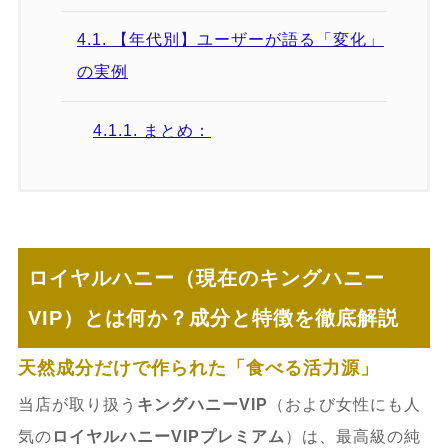
4.1.
【年代別】ユーザーが語る「変化」
の実例
4.1.1.
まとめ：
4.2.
【目的別】期待できる体感とタイミ
ング
ロイヤルハニー（現在のキングハニー
4.2.1.
1. 男性の自信・ナイトライフ充
実（キングハニーVIP）
VIP）とは何か？成分と特徴を徹底解説
天然成分だけで作られた「食べる活力源」
4.2.2.
2. 日々の活力・滋養強壮（キン
グハニーVIP / VIPプレミアム）
当店が取り扱う
キングハニーVIP
（および女性にも人
気の
ロイヤルハニーVIPプレミアム
）は、最高級の純