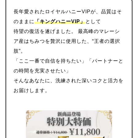
長年愛されたロイヤルハニーVIPが、品質はそ
5.2.1.
1. キングハニーVIP（男性にお
のままに
「キングハニーVIP」
として
すすめ）
待望の復活を遂げました。 最高峰のマレーシ
ア産はちみつを贅沢に使用した、“王者の選択
5.2.2.
2. ロイヤルハニーVIPプレミア
肢”。
ム（女性・カップルにおすすめ）
「ここ一番で自信を持ちたい」「パートナーと
の時間を充実させたい」
5.3.
毎日飲むべき？コストパフォーマン
そんなあなたに、洗練された深いコクと活力を
スと継続のコツ
お届けします。
5.4.
結論：本物の品質は、公式通販での
み手に入ります
6.
よくある質問（FAQ）｜飲み方・効