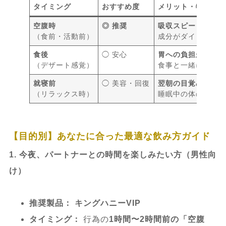
タイミング
おすすめ度
メリット・特徴
空腹時
◎ 推奨
吸収スピードNo.1
（食前・活動前）
成分がダイレクトに
食後
◯ 安心
胃への負担が最小
（デザート感覚）
食事と一緒に消化
就寝前
◯ 美容・回復
翌朝の目覚めが変
（リラックス時）
睡眠中の体の修復
【目的別】あなたに合った最適な飲み方ガイド
1. 今夜、パートナーとの時間を楽しみたい方（男性向
け）
推奨製品：
キングハニーVIP
タイミング：
行為の
1時間〜2時間前の「空腹