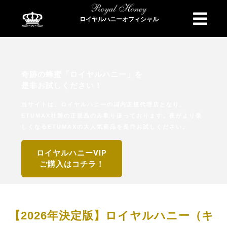
ロイヤルハニーオフィシャル
商品検索
奇跡の蜂蜜「ロイヤルハニー」を
是非お試しください！
当サイトは、ロイヤルハニーの国内正規代理店となり、
ETUMAX社製の正規品のみ取り扱っております。夜がより楽
しくなるETUMAXの大人気商品を是非お試しください。
ロイヤルハニーVIP
ご購入はコチラ！
【2026年決定版】ロイヤルハニー（キ