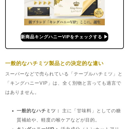
果・安全性に関する疑問を解決
6.1.
Q1. ロイヤルハニー（キングハニー
VIP）はいつ飲むのがベストですか？
新商品キングハニーVIPをチェックする ▶︎
6.2.
Q2. 毎日飲まないとダメですか？
6.3.
Q3. 副作用が心配です。頭痛が起き
一般的なハチミツ製品との決定的な違い
たりしませんか？
スーパーなどで売られている「テーブルハチミツ」と
「キングハニーVIP」は、全く別物と言っても過言で
6.4.
Q4. 女性や高齢者が飲んでも大丈夫
はありません。
ですか？
一般的なハチミツ：
主に「甘味料」としての糖
6.5.
Q5. どれくらいで効果を感じます
質補給や、軽度の喉ケアなどが目的。
か？