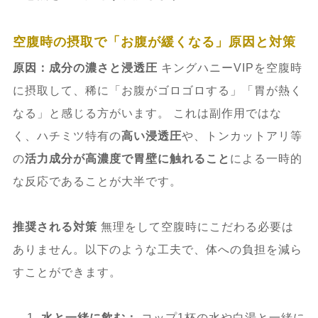
空腹時の摂取で「お腹が緩くなる」原因と対策
原因：成分の濃さと浸透圧
キングハニーVIPを空腹時
に摂取して、稀に「お腹がゴロゴロする」「胃が熱く
なる」と感じる方がいます。 これは副作用ではな
く、ハチミツ特有の
高い浸透圧
や、トンカットアリ等
の
活力成分が高濃度で胃壁に触れること
による一時的
な反応であることが大半です。
推奨される対策
無理をして空腹時にこだわる必要は
ありません。以下のような工夫で、体への負担を減ら
すことができます。
水と一緒に飲む：
コップ1杯の水や白湯と一緒に