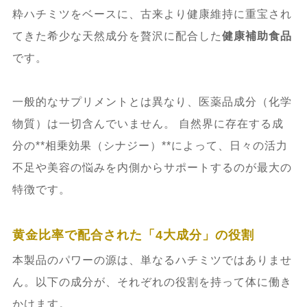
4.2.3.
3. 美容・エイジングケア（VIP
粋ハチミツをベースに、古来より健康維持に重宝され
プレミアム）
てきた希少な天然成分を贅沢に配合した
健康補助食品
です。
4.3.
効果実感までの時間と持続性（公式
の見解）
一般的なサプリメントとは異なり、医薬品成分（化学
物質）は一切含んでいません。 自然界に存在する成
4.3.1.
① 直後の体感（30分〜1時間
分の**相乗効果（シナジー）**によって、日々の活力
後）
不足や美容の悩みを内側からサポートするのが最大の
特徴です。
4.3.2.
② 持続的なサポート（数時間〜
翌日）
黄金比率で配合された「4大成分」の役割
4.3.3.
③ 長期的な変化（2週間〜1ヶ
本製品のパワーの源は、単なるハチミツではありませ
月）
ん。以下の成分が、それぞれの役割を持って体に働き
かけます。