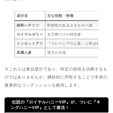
5.
【重要】失敗しない選び方と、安心でき
る購入方法【2026年最新】
成分名
主な役割・特徴
純粋ハチミツ
即効性のあるエネルギー源
5.1.
「本物」と「偽物」の境界線。見た
ロイヤルゼリー
女王蜂だけの特別食
目での判断は危険？
トンカットアリ
「マレーシアの人参」と呼ばれるハー
5.1.1.
危険な購入ルート（絶対に避け
高麗人参
漢方の王様
るべき）
※これらは食品成分であり、特定の病気を治療するも
5.1.2.
安全な購入ルート（唯一の正
のではありませんが、継続的に摂取することで本来の
解）
健康的なコンディションを維持します。
5.2.
【比較】キングハニーVIP vs ロイ
伝説の『ロイヤルハニーVIP』が、ついに『キ
ヤルハニーVIPプレミアムどっちを選
ングハニーVIP』として復活！
ぶ？