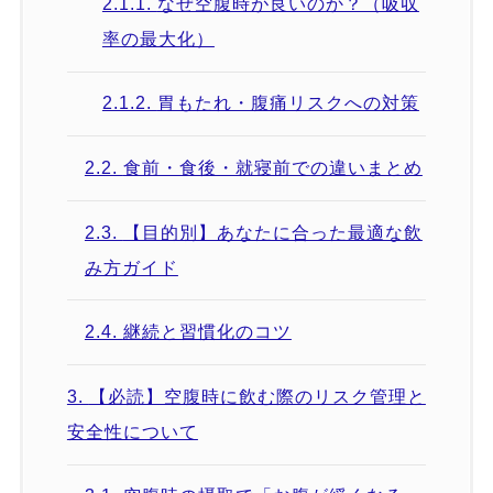
2.1.1.
なぜ空腹時が良いのか？（吸収
率の最大化）
2.1.2.
胃もたれ・腹痛リスクへの対策
2.2.
食前・食後・就寝前での違いまとめ
2.3.
【目的別】あなたに合った最適な飲
み方ガイド
2.4.
継続と習慣化のコツ
3.
【必読】空腹時に飲む際のリスク管理と
安全性について