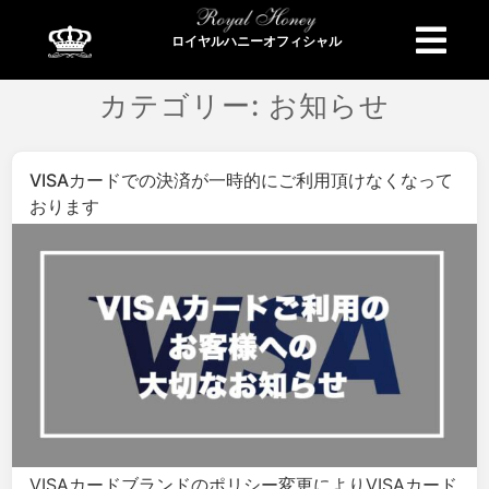
ロイヤルハニーオフィシャル
商品検索
カテゴリー:
お知らせ
VISAカードでの決済が一時的にご利用頂けなくなって
おります
VISAカードブランドのポリシー変更によりVISAカード