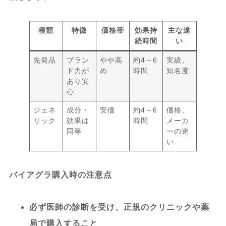
種類
特徴
価格帯
効果持
主な違
続時間
い
先発品
ブラン
やや高
約4～6
実績、
ド力が
め
時間
知名度
あり安
心
ジェネ
成分・
安価
約4～6
価格、
リック
効果は
時間
メーカ
同等
ーの違
い
バイアグラ購入時の注意点
必ず医師の診断を受け、正規のクリニックや薬
局で購入すること