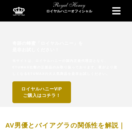
ロイヤルハニーオフィシャル
商品検索
奇跡の蜂蜜「ロイヤルハニー」を
是非お試しください！
当サイトは、ロイヤルハニーの国内正規代理店となり、
ETUMAX社製の正規品のみ取り扱っております。夜がより楽
しくなるETUMAXの大人気商品を是非お試しください。
ロイヤルハニーVIP
ご購入はコチラ！
AV男優とバイアグラの関係性を解説｜