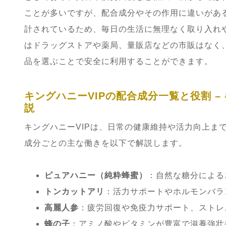
ことが多いですが、配合成分やその作用に違いがあ
計されているため、毎日の生活に無理なく取り入れや
はドラッグストアや薬局、量販店などの市販はなく
品を選ぶことで安全に利用することができます。
キングハニーVIPの配合成分一覧と役割 
説
キングハニーVIPは、日常の健康維持や活力向上ま
成分ごとの主な働きを以下で解説します。
ピュアハニー（純粋蜂蜜）
：自然な糖分による
トンカットアリ
：活力サポートやホルモンバラ
高麗人参
：疲労回復や免疫力サポート、ストレ
蜂の子
：アミノ酸やビタミンが豊富で滋養強壮