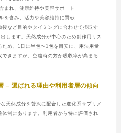
含まれ、健康維持や美容サポート
ルを含み、活力や美容維持に貢献
動後など目的やタイミングに合わせて摂取す
き出します。天然成分が中心のため副作用リス
るため、1日に半包〜1包を目安に、用法用量
取できますが、空腹時の方が吸収率が高まる
層 – 選ばれる理由や利用者層の傾向
少な天然成分を贅沢に配合した進化系サプリメ
通体制にあります。利用者から特に評価され