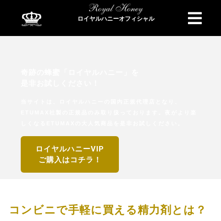
ロイヤルハニーオフィシャル
商品検索
奇跡の蜂蜜「ロイヤルハニー」を
是非お試しください！
当サイトは、ロイヤルハニーの国内正規代理店となり、
ETUMAX社製の正規品のみ取り扱っております。夜がより楽
しくなるETUMAXの大人気商品を是非お試しください。
ロイヤルハニーVIP
ご購入はコチラ！
コンビニで手軽に買える精力剤とは？