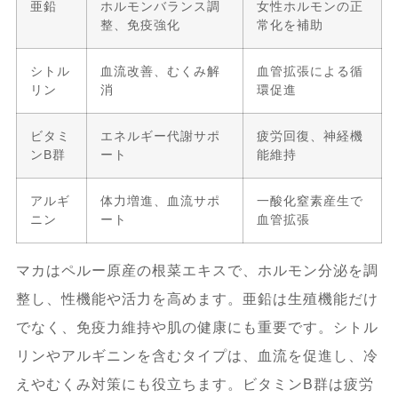
亜鉛
ホルモンバランス調
女性ホルモンの正
整、免疫強化
常化を補助
シトル
血流改善、むくみ解
血管拡張による循
リン
消
環促進
ビタミ
エネルギー代謝サポ
疲労回復、神経機
ンB群
ート
能維持
アルギ
体力増進、血流サポ
一酸化窒素産生で
ニン
ート
血管拡張
マカはペルー原産の根菜エキスで、ホルモン分泌を調
整し、性機能や活力を高めます。亜鉛は生殖機能だけ
でなく、免疫力維持や肌の健康にも重要です。シトル
リンやアルギニンを含むタイプは、血流を促進し、冷
えやむくみ対策にも役立ちます。ビタミンB群は疲労