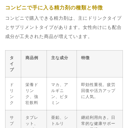
コンビニで手に入る精力剤の種類と特徴
コンビニで購入できる精力剤は、主にドリンクタイプ
とサプリメントタイプがあります。女性向けにも配合
成分が工夫された商品が増えています。
タ
商品例
主な成分
特徴
イ
プ
ド
栄養ド
マカ、ア
即効性重視。疲労
リ
リン
ルギニ
回復や活力アップ
ン
ク、強
ン、ビタ
に人気。
ク
壮飲料
ミン
サ
タブレ
亜鉛、シ
継続利用向き。日
プ
ット、
トルリ
常的な健康サポー