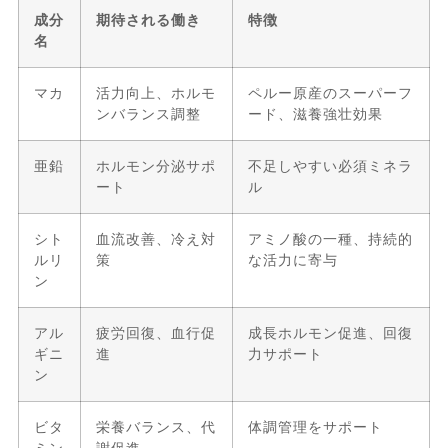
成分
期待される働き
特徴
名
マカ
活力向上、ホルモ
ペルー原産のスーパーフ
ンバランス調整
ード、滋養強壮効果
亜鉛
ホルモン分泌サポ
不足しやすい必須ミネラ
ート
ル
シト
血流改善、冷え対
アミノ酸の一種、持続的
ルリ
策
な活力に寄与
ン
アル
疲労回復、血行促
成長ホルモン促進、回復
ギニ
進
力サポート
ン
ビタ
栄養バランス、代
体調管理をサポート
ミン
謝促進