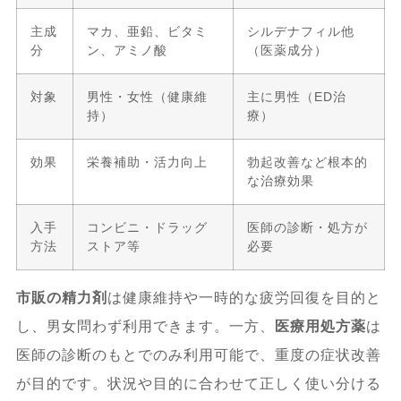
主成
マカ、亜鉛、ビタミ
シルデナフィル他
分
ン、アミノ酸
（医薬成分）
対象
男性・女性（健康維
主に男性（ED治
持）
療）
効果
栄養補助・活力向上
勃起改善など根本的
な治療効果
入手
コンビニ・ドラッグ
医師の診断・処方が
方法
ストア等
必要
市販の精力剤
は健康維持や一時的な疲労回復を目的と
し、男女問わず利用できます。一方、
医療用処方薬
は
医師の診断のもとでのみ利用可能で、重度の症状改善
が目的です。状況や目的に合わせて正しく使い分ける