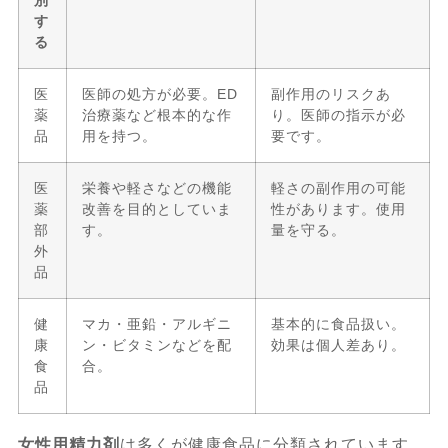
す
る
医
医師の処方が必要。ED
副作用のリスクあ
薬
治療薬など根本的な作
り。医師の指示が必
品
用を持つ。
要です。
医
栄養や軽さなどの機能
軽さの副作用の可能
薬
改善を目的としていま
性があります。使用
部
す。
量を守る。
外
品
健
マカ・亜鉛・アルギニ
基本的に食品扱い。
康
ン・ビタミンなどを配
効果は個人差あり。
食
合。
品
女性用精力剤
は多くが健康食品に分類されています。