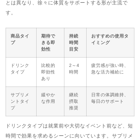
とは異なり、徐々に体質をサポートする形が主流で
す。
商品タイ
期待で
持続
おすすめの使用タ
プ
きる即
時間
イミング
効性
目安
ドリンク
比較的
2～4
疲労感が強い時、
タイプ
即効性
時間
急な活力補給に
あり
サプリメ
緩やか
継続
日常の体調維持、
ントタイ
な作用
摂取
毎日のサポート
プ
推奨
ドリンクタイプは就業前や大切なイベント前など、短
時間で効果を求めるシーンに向いています。サプリメ