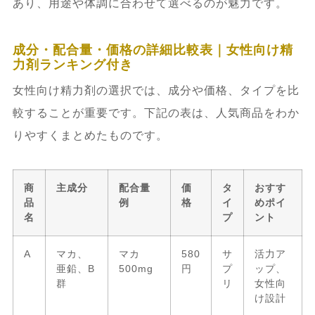
あり、用途や体調に合わせて選べるのが魅力です。
成分・配合量・価格の詳細比較表｜女性向け精
力剤ランキング付き
女性向け精力剤の選択では、成分や価格、タイプを比
較することが重要です。下記の表は、人気商品をわか
りやすくまとめたものです。
商
主成分
配合量
価
タ
おすす
品
例
格
イ
めポイ
名
プ
ント
A
マカ、
マカ
580
サ
活力ア
亜鉛、B
500mg
円
プ
ップ、
群
リ
女性向
け設計