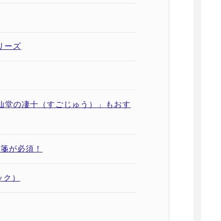
リーズ
仙堂の凄十（すごじゅう）」もおす
方箋が必須！
ック）