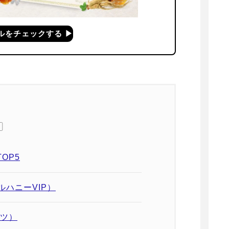
をチェックする ▶︎
次
OP5
ルハニーVIP）
ンツ）