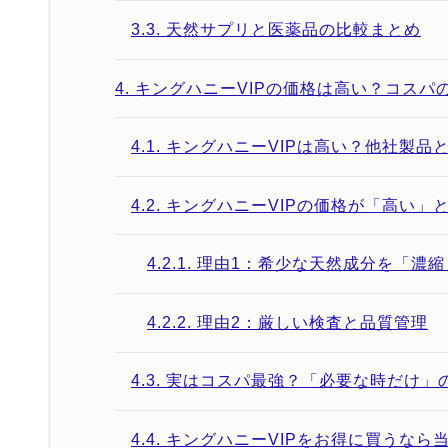
3.3.
天然サプリと医薬品の比較まとめ
4.
キングハニーVIPの価格は高い？コスパ
4.1.
キングハニーVIPは高い？他社製品
4.2.
キングハニーVIPの価格が「高い」
4.2.1.
理由1：希少な天然成分を「濃縮
4.2.2.
理由2：厳しい検査と品質管理
4.3.
実はコスパ最強？「必要な時だけ」
4.4.
キングハニーVIPをお得に買うなら